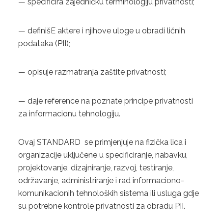
— specificira zajedničku terminologiju privatnosti;
4. ISO 22000:2018
— definišE aktere i njihove uloge u obradi ličnih
5. HACCP
podataka (PII);
KONTAKT
— opisuje razmatranja zaštite privatnosti;
ZAHTJEV ZA PONUDU
— daje reference na poznate principe privatnosti
za informacionu tehnologiju.
Ovaj STANDARD se primjenjuje na fizička lica i
organizacije uključene u specificiranje, nabavku,
projektovanje, dizajniranje, razvoj, testiranje,
održavanje, administriranje i rad informaciono-
komunikacionih tehnoloških sistema ili usluga gdje
su potrebne kontrole privatnosti za obradu PII.