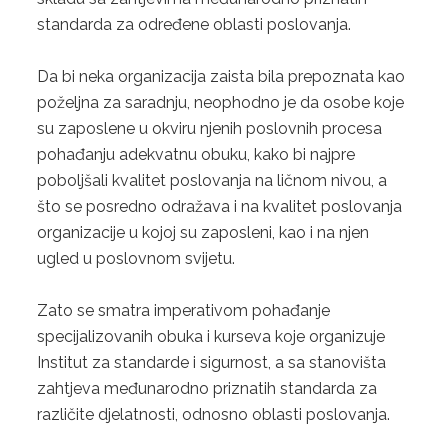
4. ISO 22000:2018
standarda za određene oblasti poslovanja.
5. HACCP
Da bi neka organizacija zaista bila prepoznata kao
poželjna za saradnju, neophodno je da osobe koje
KONTAKT
su zaposlene u okviru njenih poslovnih procesa
ZAHTJEV ZA PONUDU
pohađanju adekvatnu obuku, kako bi najpre
poboljšali kvalitet poslovanja na ličnom nivou, a
što se posredno odražava i na kvalitet poslovanja
organizacije u kojoj su zaposleni, kao i na njen
ugled u poslovnom svijetu.
Zato se smatra imperativom pohađanje
specijalizovanih obuka i kurseva koje organizuje
Institut za standarde i sigurnost, a sa stanovišta
zahtjeva međunarodno priznatih standarda za
različite djelatnosti, odnosno oblasti poslovanja.