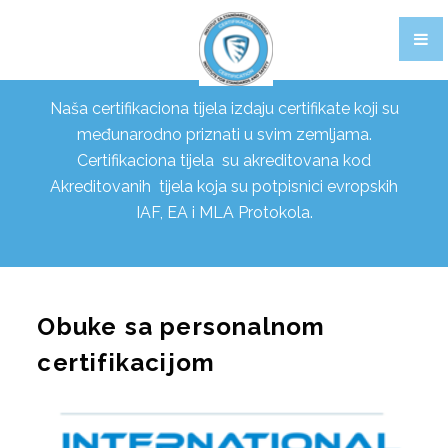
CERTIFIKACIJA PROIZVODA
OBUKE
Naša certifikaciona tijela izdaju certifikate koji su
CERTIFIKACIJA OSOBLJA
međunarodno priznati u svim zemljama.
Certifikaciona tijela su akreditovana kod
FOOD STANDARDI
Akreditovanih tijela koja su potpisnici evropskih
IAF, EA i MLA Protokola.
1. BRCGS
BRCGS STANDARD ZA SIGURNOST HRANE, IZDANJE 9
BRCGS SKLADIŠTENJE I DISTRIBUCIJA, IZDANJE 4
Obuke sa personalnom
BRCGS AGENTI I POSREDNICI, IZDANJE 3
certifikacijom
BRCGS ETIČKA TRGOVINA I ODGOVORNO
NABAVLJANJE CERTIFIKATA, IZDANJE 2.1