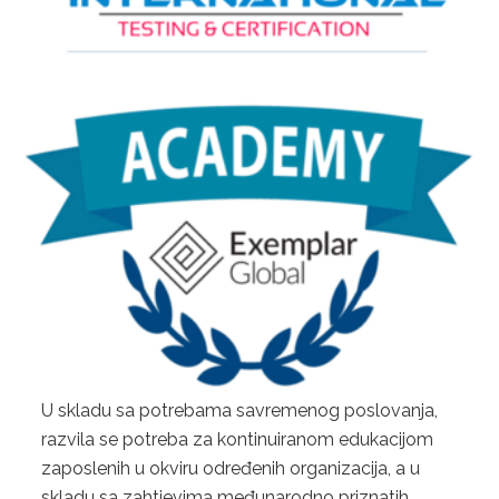
BRCGS STANDARD ZA MATERIJALE ZA AMBALAŽU,
IZDANJE 6 -
GLUTEN FREE
BRCGS CERTIFIKACIJA ZA POTROŠAČKE PROIZVODE
2. FSSC 22000
3. GLOBAL G.A.P.
POVRĆE I VOĆE
CVIJEĆE I UKRASNE BILJKE
U skladu sa potrebama savremenog poslovanja,
PROIZVODNJA KOMPLEMENTARNE HRANE
razvila se potreba za kontinuiranom edukacijom
zaposlenih u okviru određenih organizacija, a u
STANDARD ZA AKVAKULTURU
skladu sa zahtjevima međunarodno priznatih