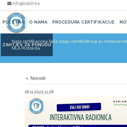
info@issbih.ba
POČETNA
O NAMA
PROCEDURA CERTIFIKACIJE
NO
Naša certifikaciona tijela izdaju certifikate koji su međunaro
ZAHTJEV ZA PONUDU
MLA Protokola.
Novosti
18.11.2025 11:28