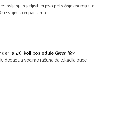
tavljanju mjerljivih ciljeva potrošnje energije, te
 2) u svojim kompanijama.
derija 43), koji posjeduje
Green Key
cije događaja vodimo računa da lokacija bude