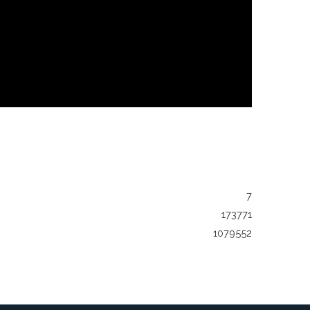
7
173771
1079552