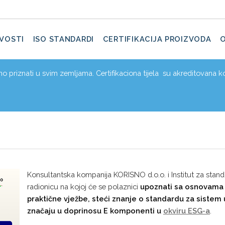
VOSTI
ISO STANDARDI
CERTIFIKACIJA PROIZVODA
dno priznati u svim zemljama. Certifikaciona tijela su akreditovana ko
Konsultantska kompanija KORISNO d.o.o. i Institut za standa
radionicu na kojoj će se polaznici
upoznati sa osnovama 
praktične vježbe, steći znanje o standardu za sistem
značaju u doprinosu E komponenti u
okviru ESG-a
.