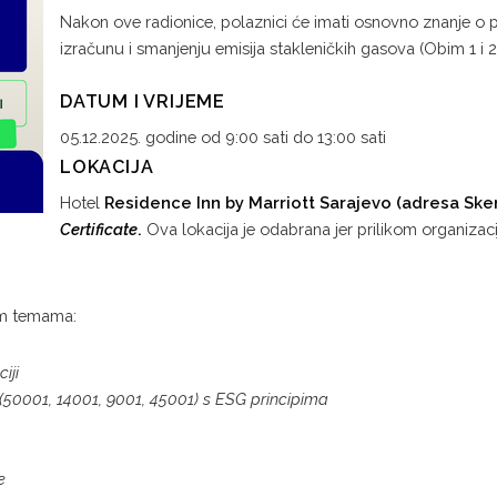
Nakon ove radionice, polaznici će imati osnovno znanje o pos
izračunu i smanjenju emisija stakleničkih gasova (Obim 1 i
DATUM I VRIJEME
05.12.2025. godine od 9:00 sati do 13:00 sati
LOKACIJA
Hotel
Residence Inn by Marriott Sarajevo (adresa Sken
Certificate
.
Ova lokacija je odabrana jer prilikom organiza
ćim temama:
iji
(50001, 14001, 9001, 45001) s ESG principima
e