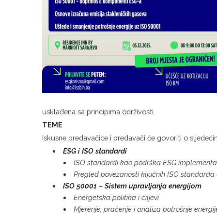
usklađena sa principima održivosti.
TEME
Iskusne predavačice i predavači će govoriti o sljede
ESG i ISO standardi
ISO standardi kao podrška ESG implementac
Pregled povezanosti ključnih ISO standarda 
ISO 50001 – Sistem upravljanja energijom
Energetska politika i ciljevi
Mjerenje, praćenje i analiza potrošnje energij