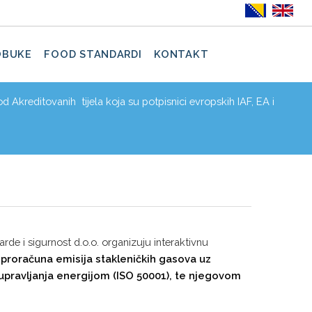
OBUKE
FOOD STANDARDI
KONTAKT
d Akreditovanih tijela koja su potpisnici evropskih IAF, EA i
rde i sigurnost d.o.o. organizuju interaktivnu
proračuna emisija stakleničkih gasova uz
 upravljanja energijom (ISO 50001), te njegovom