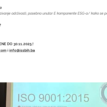
a
zivanje održivosti, posebno unutar E komponente ESG-a/ kako se poda
2
NE DO 30.11.2025.!
.com
i
info@issbih.ba