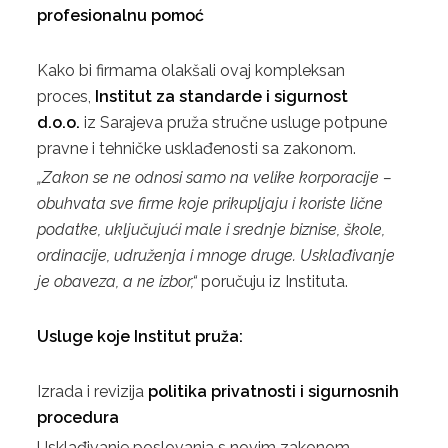
profesionalnu pomoć
Kako bi firmama olakšali ovaj kompleksan
proces,
Institut za standarde i sigurnost
d.o.o.
iz Sarajeva pruža stručne usluge potpune
pravne i tehničke usklađenosti sa zakonom.
„Zakon se ne odnosi samo na velike korporacije –
obuhvata sve firme koje prikupljaju i koriste lične
podatke, uključujući male i srednje biznise, škole,
ordinacije, udruženja i mnoge druge. Usklađivanje
je obaveza, a ne izbor,“
poručuju iz Instituta.
Usluge koje Institut pruža:
Izrada i revizija
politika privatnosti i sigurnosnih
procedura
Usklađivanje poslovanja s novim zakonom –