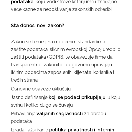
podataka
, koji uvodi strože kriterijume i značajno
4. ISO 22000:2018
veće kazne za nepoštivanje zakonskih odredbi.
5. HACCP
Šta donosi novi zakon?
KONTAKT
Zakon se temelji na modernim standardima
ZAHTJEV ZA PONUDU
zaštite podataka, sličnim evropskoj Općoj uredbi o
zaštiti podataka (GDPR), te obavezuje firme da
transparentno, zakonito i odgovorno upravljaju
ličnim podacima zaposlenih, klijenata, korisnika i
trećih strana.
Osnovne obaveze uključuju:
Jasno definisanje
koji se podaci prikupljaju
, u koju
svrhu i koliko dugo se čuvaju
Pribavljanje
valjanih saglasnosti
za obradu
podataka
Izrada i ažuriranje
politika privatnosti i internih