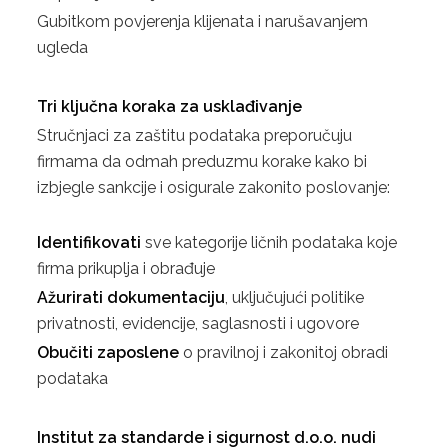
Gubitkom povjerenja klijenata i narušavanjem
ugleda
Tri ključna koraka za usklađivanje
Stručnjaci za zaštitu podataka preporučuju
firmama da odmah preduzmu korake kako bi
izbjegle sankcije i osigurale zakonito poslovanje:
Identifikovati
sve kategorije ličnih podataka koje
firma prikuplja i obrađuje
Ažurirati dokumentaciju
, uključujući politike
privatnosti, evidencije, saglasnosti i ugovore
Obučiti zaposlene
o pravilnoj i zakonitoj obradi
podataka
Institut za standarde i sigurnost d.o.o. nudi