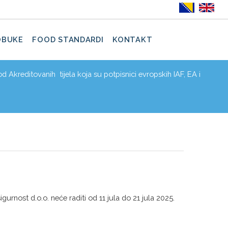
OBUKE
FOOD STANDARDI
KONTAKT
d Akreditovanih tijela koja su potpisnici evropskih IAF, EA i
gurnost d.o.o. neće raditi od 11 jula do 21 jula 2025.