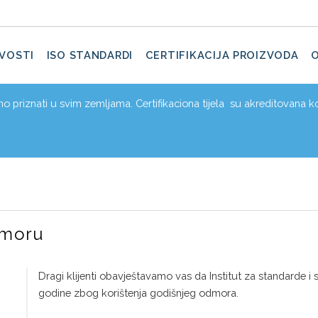
VOSTI
ISO STANDARDI
CERTIFIKACIJA PROIZVODA
dno priznati u svim zemljama. Certifikaciona tijela su akreditovana ko
dmoru
Dragi klijenti obavještavamo vas da Institut za standarde i si
godine zbog korištenja godišnjeg odmora.