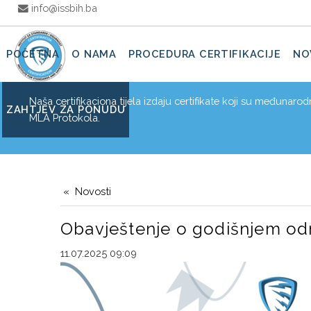
info@issbih.ba
POČETNA
O NAMA
PROCEDURA CERTIFIKACIJE
NO
Naša certifikaciona tijela izdaju certifikate koji su međunaro
ZAHTJEV ZA PONUDU
MLA Protokola.
Novosti
Obavještenje o godišnjem o
11.07.2025 09:09