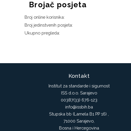
Brojač posjeta
Broj online korisnika:
Broj jedinstvenih posjeta:
Ukupno pregleda:
Kontakt
Institut za standarde i sigurnost
ISS d.o.o. Sarajevo
00387(33) 676-123
info@issbih.ba
Stupska bb (Lamela B1 PP 16) ,
71000 Sarajevo,
Bosna i Hercegovina