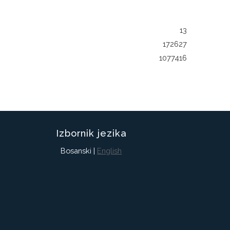
13
172627
1077416
Izbornik jezika
Bosanski |
English