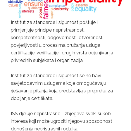
GLUTEN FREE
CONSUMER PRODUCTS
Institut za standarde i sigurnost poštuje i
primjenjuje principe nepristrasnosti,
FSSC 22000
kompetentnosti, odgovornosti, otvorenosti i
povjerljivosti u procesima pružanja usluga
GLOBAL G.A.P
certifikacije, verifikacije i drugih vrsta ocjenjivanja
FRUITS AND VEGETABLES
privrednih subjekata i organizacija.
FLOWERS AND ORNAMENTALS
Institut za standarde i sigurnost se ne bavi
savjetodavnim uslugama koje omogućavaju
COMPOUND FEED MANUFACTURING
rješavanje pitanja koja predstavljaju prepreku za
dobijanje certifikata.
AQUACULTURE
CONTACT
ISS djeluje nepristrasno i izbjegava svaki sukob
interesa koji može ugroziti njegovu sposobnost
REQUEST FOR QUOTATION
donošenja nepristrasnih odluka.