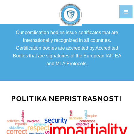
TRAINING
CERTIFIKACIJA OSOBLJA EN
Our certification bodies issue certificates that are
GALLERY
internationally recognized in all countries.
Certification bodies are accredited by Accredited
FOOD STANDARDS
Bodies that are signatories of the European IAF, EA
BRCGS
and MLA Protocols.
FOOD
STORAGE AND DISTRIBUTION
POLITIKA NEPRISTRASNOSTI
AGENTS AND BROKERS
ETHICAL TRADE
PACKAGING