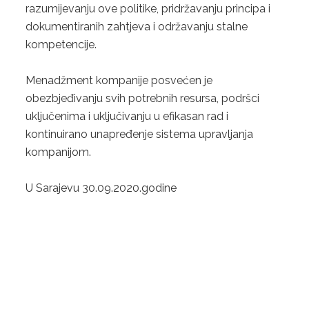
razumijevanju ove politike, pridržavanju principa i
dokumentiranih zahtjeva i održavanju stalne
kompetencije.
Menadžment kompanije posvećen je
obezbjeđivanju svih potrebnih resursa, podršci
uključenima i uključivanju u efikasan rad i
kontinuirano unapređenje sistema upravljanja
kompanijom.
U Sarajevu 30.09.2020.godine
Politika sigurnosti informacija
Politika kvaliteta
Politika privatnosti
Politika suzbijanja korupcije
POLITIKA NEPRISTRASNOSTI