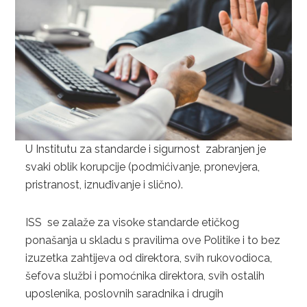
GLUTEN FREE
CONSUMER PRODUCTS
FSSC 22000
GLOBAL G.A.P
FRUITS AND VEGETABLES
U Institutu za standarde i sigurnost zabranjen je
svaki oblik korupcije (podmićivanje, pronevjera,
FLOWERS AND ORNAMENTALS
pristranost, iznuđivanje i slično).
COMPOUND FEED MANUFACTURING
ISS se zalaže za visoke standarde etičkog
AQUACULTURE
ponašanja u skladu s pravilima ove Politike i to bez
izuzetka zahtijeva od direktora, svih rukovodioca,
CONTACT
šefova službi i pomoćnika direktora, svih ostalih
REQUEST FOR QUOTATION
uposlenika, poslovnih saradnika i drugih