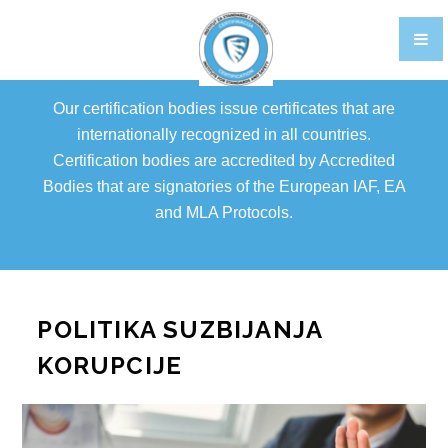
TRAINING
CERTIFIKACIJA OSOBLJA EN
Our certification bodies issue certificates that are
GALLERY
internationally recognized in all countries.
Certification bodies are accredited by Accredited
FOOD STANDARDS
Bodies that are signatories of the European IAF, EA
BRCGS
and MLA Protocols.
FOOD
STORAGE AND DISTRIBUTION
POLITIKA SUZBIJANJA
AGENTS AND BROKERS
KORUPCIJE
ETHICAL TRADE
PACKAGING