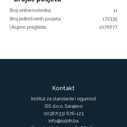
Broj online korisnika:
11
Broj jedinstvenih posjeta:
172335
Ukupno pregleda:
1076677
Kontakt
Institut za standarde i sigurnost
ISS d.o.o. Sarajevo
00387(33) 676-123
info@issbih.ba