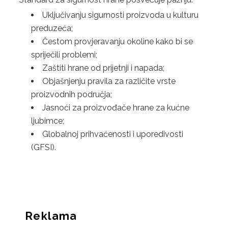
4. ISO 22000:2018
Uključivanju sigurnosti proizvoda u kulturu
preduzeća;
5. HACCP
Čestom provjeravanju okoline kako bi se
spriječili problemi;
KONTAKT
Zaštiti hrane od prijetnji i napada;
ZAHTJEV ZA PONUDU
Objašnjenju pravila za različite vrste
proizvodnih područja;
Jasnoći za proizvođače hrane za kućne
ljubimce;
Globalnoj prihvaćenosti i uporedivosti
(GFSI).
Reklama