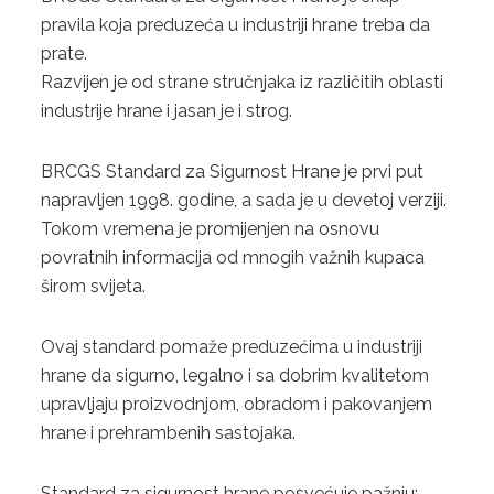
pravila koja preduzeća u industriji hrane treba da
BRCGS STANDARD ZA MATERIJALE ZA AMBALAŽU,
prate.
IZDANJE 6 -
Razvijen je od strane stručnjaka iz različitih oblasti
industrije hrane i jasan je i strog.
GLUTEN FREE
BRCGS Standard za Sigurnost Hrane je prvi put
BRCGS CERTIFIKACIJA ZA POTROŠAČKE PROIZVODE
napravljen 1998. godine, a sada je u devetoj verziji.
2. FSSC 22000
Tokom vremena je promijenjen na osnovu
povratnih informacija od mnogih važnih kupaca
3. GLOBAL G.A.P.
širom svijeta.
POVRĆE I VOĆE
Ovaj standard pomaže preduzećima u industriji
CVIJEĆE I UKRASNE BILJKE
hrane da sigurno, legalno i sa dobrim kvalitetom
upravljaju proizvodnjom, obradom i pakovanjem
PROIZVODNJA KOMPLEMENTARNE HRANE
hrane i prehrambenih sastojaka.
STANDARD ZA AKVAKULTURU
Standard za sigurnost hrane posvećuje pažnju: