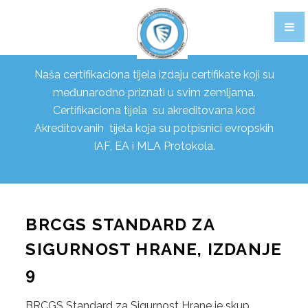
CERTIFIKACIJA PROIZVODA
OBUKE
Naša certifikaciona tijela izdaju certifikate koji su
CERTIFIKACIJA OSOBLJA
međunarodno priznati u svim zemljama.
Certifikaciona tijela su akreditovana kod
FOOD STANDARDI
Akreditovanih tijela koja su potpisnici evropskih
IAF, EA i MLA Protokola.
1. BRCGS
BRCGS STANDARD ZA SIGURNOST HRANE, IZDANJE 9
BRCGS SKLADIŠTENJE I DISTRIBUCIJA, IZDANJE 4
BRCGS STANDARD ZA
BRCGS AGENTI I POSREDNICI, IZDANJE 3
SIGURNOST HRANE, IZDANJE
BRCGS ETIČKA TRGOVINA I ODGOVORNO
9
NABAVLJANJE CERTIFIKATA, IZDANJE 2.1
BRCGS Standard za Sigurnost Hrane je skup