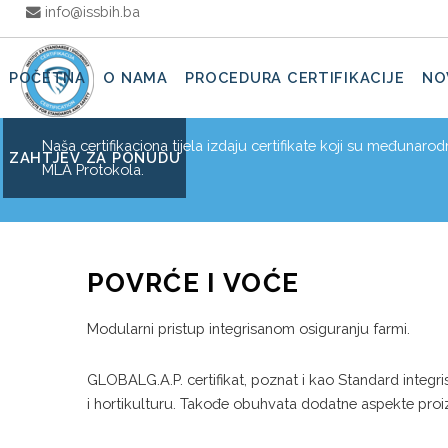
info@issbih.ba
POČETNA
O NAMA
PROCEDURA CERTIFIKACIJE
NO
Naša certifikaciona tijela izdaju certifikate koji su međunaro
ZAHTJEV ZA PONUDU
MLA Protokola.
POVRĆE I VOĆE
Modularni pristup integrisanom osiguranju farmi.
GLOBALG.A.P. certifikat, poznat i kao Standard integr
i hortikulturu. Takođe obuhvata dodatne aspekte proi