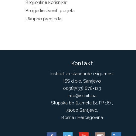
Broj online korisnika:
Broj jedinstvenih posjeta:
Ukupno pregleda:
Kontakt
Institut za standarde i sigurnost
ISS d.o.o. Sarajevo
00387(33) 676-123
info@issbih.ba
Stupska bb (Lamela B1 PP 16) ,
71000 Sarajevo,
Bosna i Hercegovina