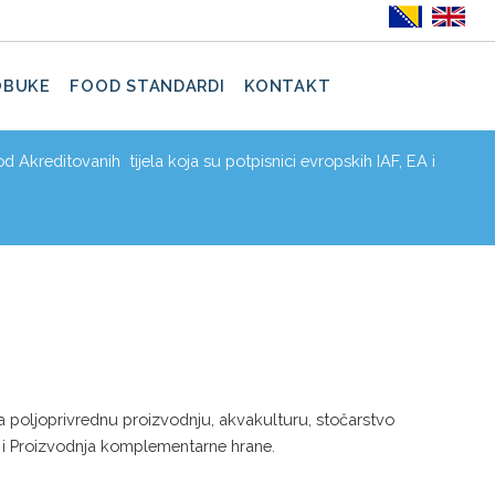
OBUKE
FOOD STANDARDI
KONTAKT
d Akreditovanih tijela koja su potpisnici evropskih IAF, EA i
za poljoprivrednu proizvodnju, akvakulturu, stočarstvo
i i Proizvodnja komplementarne hrane.