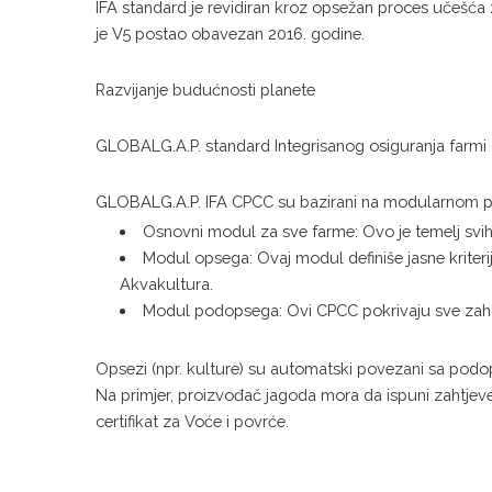
IFA standard je revidiran kroz opsežan proces učešća z
je V5 postao obavezan 2016. godine.
Razvijanje budućnosti planete
GLOBALG.A.P. standard Integrisanog osiguranja farmi (IF
GLOBALG.A.P. IFA CPCC su bazirani na modularnom pri
Osnovni modul za sve farme: Ovo je temelj svih p
Modul opsega: Ovaj modul definiše jasne kriter
Akvakultura.
Modul podopsega: Ovi CPCC pokrivaju sve zahtev
Opsezi (npr. kulture) su automatski povezani sa podop
Na primjer, proizvođač jagoda mora da ispuni zahtje
certifikat za Voće i povrće.