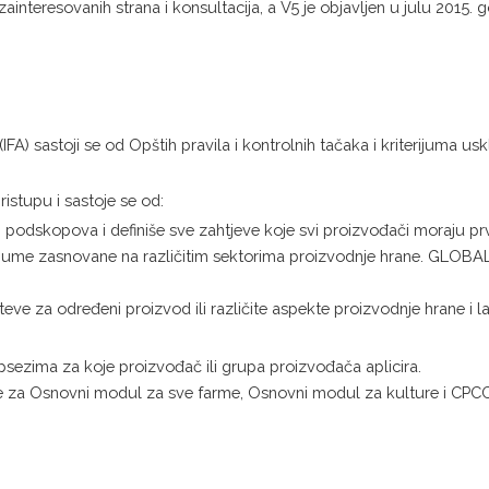
ainteresovanih strana i konsultacija, a V5 je objavljen u julu 2015. 
A) sastoji se od Opštih pravila i kontrolnih tačaka i kriterijuma us
stupu i sastoje se od:
odskopova i definiše sve zahtjeve koje svi proizvođači moraju prvo i
ijume zasnovane na različitim sektorima proizvodnje hrane. GLOBALG
e za određeni proizvod ili različite aspekte proizvodnje hrane i la
sezima za koje proizvođač ili grupa proizvođača aplicira.
ve za Osnovni modul za sve farme, Osnovni modul za kulture i CPC