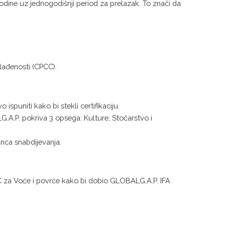
godine uz jednogodišnji period za prelazak. To znači da
klađenosti (CPCC).
spuniti kako bi stekli certifikaciju.
.A.P. pokriva 3 opsega: Kulture, Stočarstvo i
nca snabdijevanja.
C za Voće i povrće kako bi dobio GLOBALG.A.P. IFA