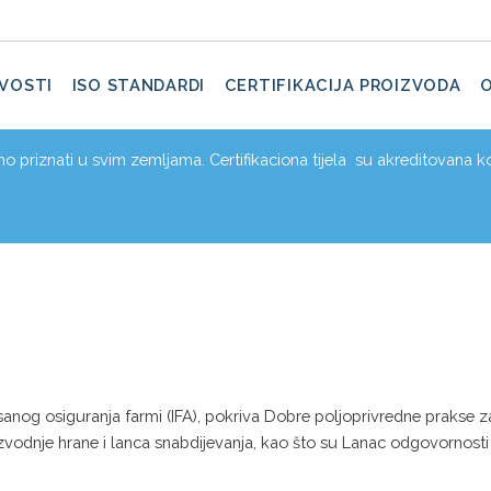
VOSTI
ISO STANDARDI
CERTIFIKACIJA PROIZVODA
dno priznati u svim zemljama. Certifikaciona tijela su akreditovana ko
isanog osiguranja farmi (IFA), pokriva Dobre poljoprivredne prakse 
zvodnje hrane i lanca snabdijevanja, kao što su Lanac odgovornost