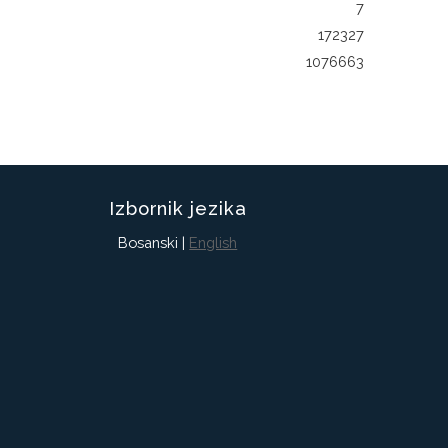
7
172327
1076663
Izbornik jezika
Bosanski |
English