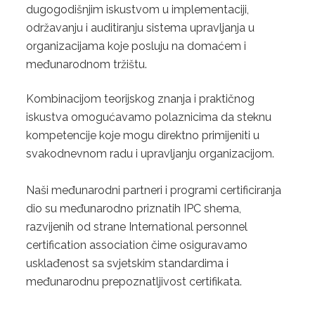
dugogodišnjim iskustvom u implementaciji,
4. ISO 22000:2018
održavanju i auditiranju sistema upravljanja u
organizacijama koje posluju na domaćem i
5. HACCP
međunarodnom tržištu.
KONTAKT
Kombinacijom teorijskog znanja i praktičnog
ZAHTJEV ZA PONUDU
iskustva omogućavamo polaznicima da steknu
kompetencije koje mogu direktno primijeniti u
svakodnevnom radu i upravljanju organizacijom.
Naši međunarodni partneri i programi certificiranja
dio su međunarodno priznatih IPC shema,
razvijenih od strane International personnel
certification association čime osiguravamo
usklađenost sa svjetskim standardima i
međunarodnu prepoznatljivost certifikata.