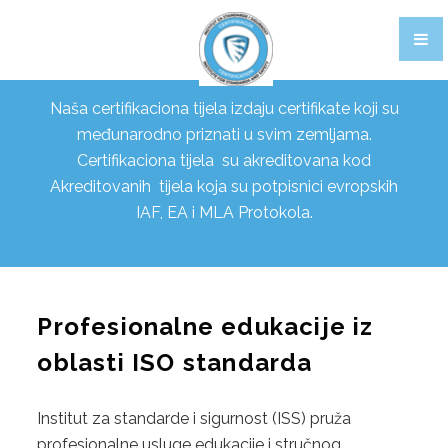
CERTIFIKACIJA PROIZVODA
OBUKE
Naša certifikaciona tijela izdaju certifikate koji su
CERTIFIKACIJA OSOBLJA
međunarodno priznati u svim zemljama.
Certifikaciona tijela su akreditovana kod
FOOD STANDARDI
Akreditovanih tijela koja su potpisnici evropskih
IAF, EA i MLA Protokola.
1. BRCGS
BRCGS STANDARD ZA SIGURNOST HRANE, IZDANJE 9
BRCGS SKLADIŠTENJE I DISTRIBUCIJA, IZDANJE 4
Profesionalne edukacije iz
BRCGS AGENTI I POSREDNICI, IZDANJE 3
oblasti ISO standarda
BRCGS ETIČKA TRGOVINA I ODGOVORNO
Institut za standarde i sigurnost (ISS) pruža
NABAVLJANJE CERTIFIKATA, IZDANJE 2.1
profesionalne usluge edukacije i stručnog