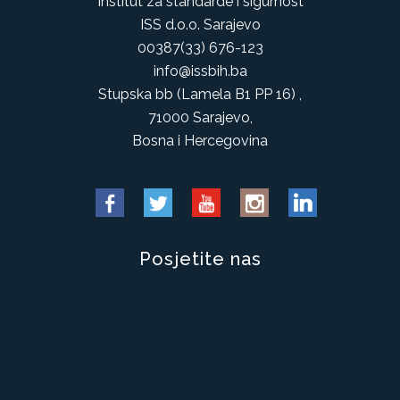
Institut za standarde i sigurnost
ISS d.o.o. Sarajevo
00387(33) 676-123
info@issbih.ba
Stupska bb (Lamela B1 PP 16) ,
71000 Sarajevo,
Bosna i Hercegovina
Posjetite nas