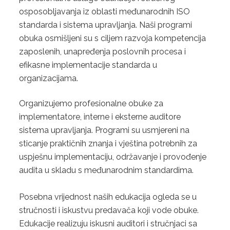
osposobljavanja iz oblasti međunarodnih ISO
BRCGS STANDARD ZA MATERIJALE ZA AMBALAŽU,
standarda i sistema upravljanja. Naši programi
IZDANJE 6 -
obuka osmišljeni su s ciljem razvoja kompetencija
zaposlenih, unapređenja poslovnih procesa i
GLUTEN FREE
efikasne implementacije standarda u
organizacijama.
BRCGS CERTIFIKACIJA ZA POTROŠAČKE PROIZVODE
Organizujemo profesionalne obuke za
2. FSSC 22000
implementatore, interne i eksterne auditore
3. GLOBAL G.A.P.
sistema upravljanja. Programi su usmjereni na
sticanje praktičnih znanja i vještina potrebnih za
POVRĆE I VOĆE
uspješnu implementaciju, održavanje i provođenje
audita u skladu s međunarodnim standardima.
CVIJEĆE I UKRASNE BILJKE
PROIZVODNJA KOMPLEMENTARNE HRANE
Posebna vrijednost naših edukacija ogleda se u
stručnosti i iskustvu predavača koji vode obuke.
STANDARD ZA AKVAKULTURU
Edukacije realizuju iskusni auditori i stručnjaci sa